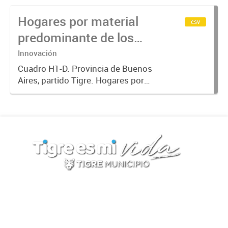
provisión y procedencia del agua.
Hogares por material
Año 2010
csv
predominante de los
pisos de la vivienda año
Innovación
2010
Cuadro H1-D. Provincia de Buenos
Aires, partido Tigre. Hogares por
material predominante de los pisos
de la vivienda, según material
predominante de la cubierta
exterior del techo y presencia...