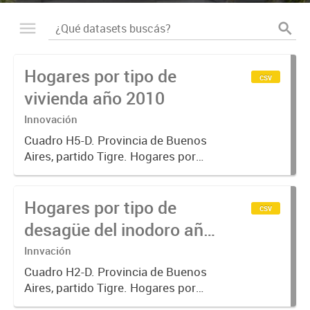
Hogares por tipo de
csv
vivienda año 2010
Innovación
Cuadro H5-D. Provincia de Buenos
Aires, partido Tigre. Hogares por
tipo de vivienda, según combustible
utilizado principalmente para
Hogares por tipo de
cocinar. CENSO 2010
csv
desagüe del inodoro año
2010
Innvación
Cuadro H2-D. Provincia de Buenos
Aires, partido Tigre. Hogares por
tipo de desagüe del inodoro, según