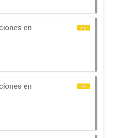
cciones en
csv
cciones en
csv