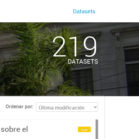
Datasets
219
DATASETS
Ordenar por
sobre el
csv