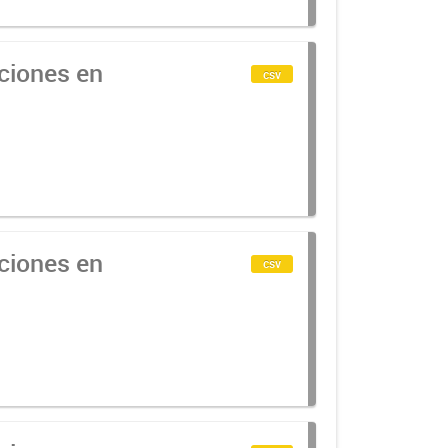
cciones en
csv
cciones en
csv