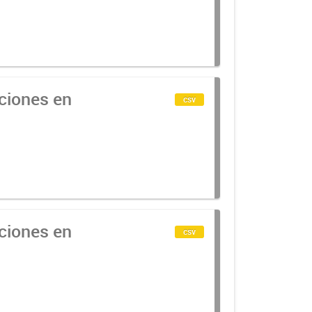
cciones en
csv
cciones en
csv