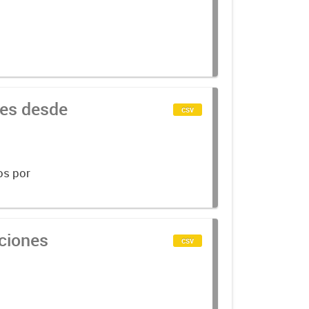
nes desde
csv
os por
cciones
csv